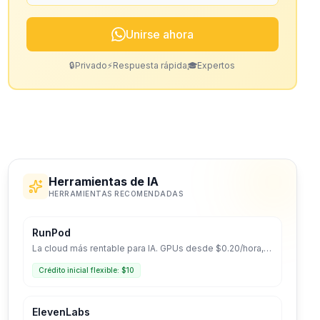
Unirse ahora
🔒
Privado
⚡
Respuesta rápida
🎓
Expertos
Herramientas de IA
HERRAMIENTAS RECOMENDADAS
RunPod
La cloud más rentable para IA. GPUs desde $0.20/hora,
despliegue Serverless y entorno optimizado para LLMs.
Crédito inicial flexible: $10
ElevenLabs