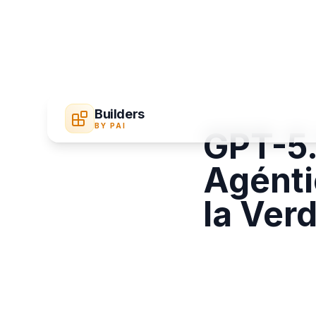
Builders
BY PAI
GPT-5.
Agénti
la Ver