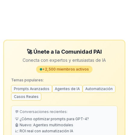
🚀 Únete a la Comunidad PAI
Conecta con expertos y entusiastas de IA
+2,500 miembros activos
Temas populares:
Prompts Avanzados
Agentes de IA
Automatización
Casos Reales
💬 Conversaciones recientes:
💡 ¿Cómo optimizar prompts para GPT-4?
🤖 Nuevo: Agentes multimodales
📈 ROI real con automatización IA