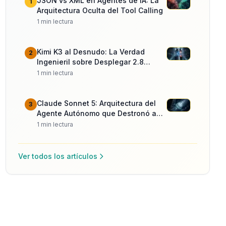
JSON vs XML en Agentes de IA: La
1
Arquitectura Oculta del Tool Calling
1
min lectura
Kimi K3 al Desnudo: La Verdad
2
Ingenieril sobre Desplegar 2.8
Billones de Parámetros
1
min lectura
Claude Sonnet 5: Arquitectura del
3
Agente Autónomo que Destronó a
Opus
1
min lectura
Ver todos los artículos