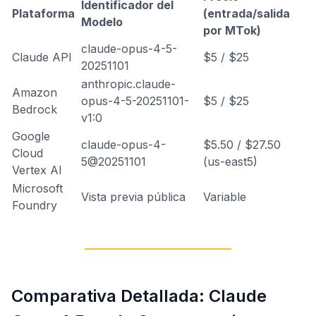
Identificador del
Plataforma
(entrada/salida
Modelo
por MTok)
claude-opus-4-5-
Claude API
$5 / $25
20251101
anthropic.claude-
Amazon
opus-4-5-20251101-
$5 / $25
Bedrock
v1:0
Google
claude-opus-4-
$5.50 / $27.50
Cloud
5@20251101
(us-east5)
Vertex AI
Microsoft
Vista previa pública
Variable
Foundry
Comparativa Detallada: Claude