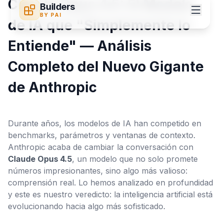
Claude Opus 4.5: El Modelo
Builders
BY PAI
de IA que "Simplemente lo
Entiende" — Análisis
Completo del Nuevo Gigante
de Anthropic
Durante años, los modelos de IA han competido en
Configuración
benchmarks, parámetros y ventanas de contexto.
Anthropic acaba de cambiar la conversación con
Claude Opus 4.5
, un modelo que no solo promete
números impresionantes, sino algo más valioso:
comprensión real. Lo hemos analizado en profundidad
y este es nuestro veredicto: la inteligencia artificial está
evolucionando hacia algo más sofisticado.