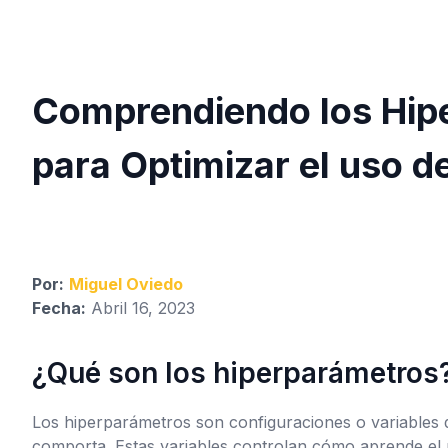
Comprendiendo los Hip
para Optimizar el uso 
Por:
Miguel Oviedo
Fecha:
Abril 16, 2023
¿Qué son los hiperparámetros
Los hiperparámetros son configuraciones o variables 
comporta. Estas variables controlan cómo aprende el m