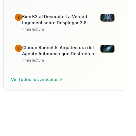
Kimi K3 al Desnudo: La Verdad
2
Ingenieril sobre Desplegar 2.8
Billones de Parámetros
1
min lectura
Claude Sonnet 5: Arquitectura del
3
Agente Autónomo que Destronó a
Opus
1
min lectura
Ver todos los artículos