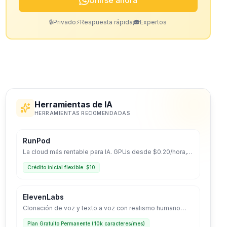
Unirse ahora
🔒
Privado
⚡
Respuesta rápida
🎓
Expertos
Herramientas de IA
HERRAMIENTAS RECOMENDADAS
RunPod
La cloud más rentable para IA. GPUs desde $0.20/hora,
despliegue Serverless y entorno optimizado para LLMs.
Crédito inicial flexible: $10
ElevenLabs
Clonación de voz y texto a voz con realismo humano
líder en la industria.
Plan Gratuito Permanente (10k caracteres/mes)