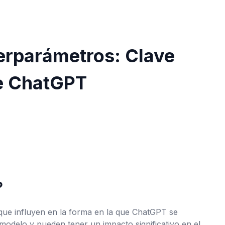
erparámetros: Clave
de ChatGPT
?
que influyen en la forma en la que ChatGPT se
odelo y pueden tener un impacto significativo en el