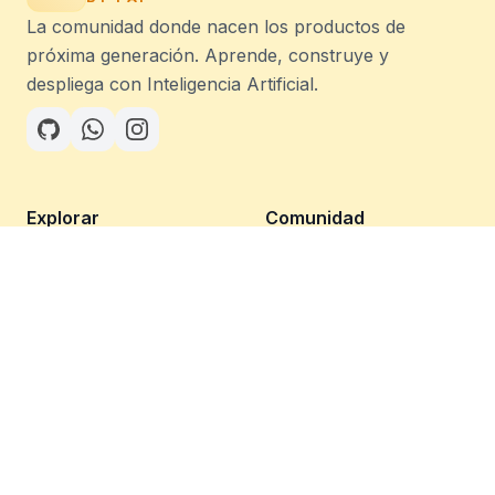
La comunidad donde nacen los productos de
próxima generación. Aprende, construye y
despliega con Inteligencia Artificial.
Explorar
Comunidad
Home
Unirse ahora
Herramientas IA
Grupo de WhatsApp
Guías & Tutoriales
Legal
Términos
Privacidad