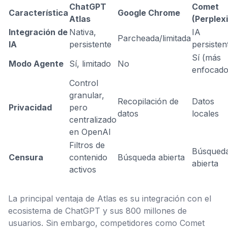
ChatGPT
Comet
Característica
Google Chrome
Atlas
(Perplexi
Integración de
Nativa,
IA
Parcheada/limitada
IA
persistente
persisten
Sí (más
Modo Agente
Sí, limitado
No
enfocado
Control
granular,
Recopilación de
Datos
Privacidad
pero
datos
locales
centralizado
en OpenAI
Filtros de
Búsqued
Censura
contenido
Búsqueda abierta
abierta
activos
La principal ventaja de Atlas es su integración con el
ecosistema de ChatGPT y sus 800 millones de
usuarios. Sin embargo, competidores como Comet