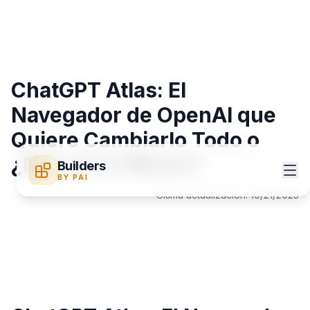
ChatGPT Atlas: El
Navegador de OpenAI que
Quiere Cambiarlo Todo o
¿Más de lo Mismo?
Builders
BY PAI
Última actualización:
10/21/2025