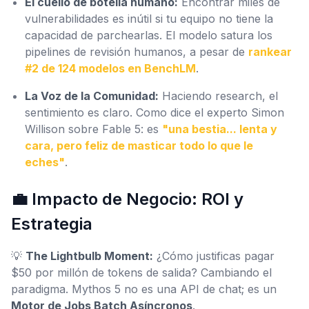
El cuello de botella humano:
Encontrar miles de
vulnerabilidades es inútil si tu equipo no tiene la
capacidad de parchearlas. El modelo satura los
pipelines de revisión humanos, a pesar de
rankear
#2 de 124 modelos en BenchLM
.
La Voz de la Comunidad:
Haciendo research, el
sentimiento es claro. Como dice el experto Simon
Willison sobre Fable 5: es
"una bestia... lenta y
cara, pero feliz de masticar todo lo que le
eches"
.
💼 Impacto de Negocio: ROI y
Estrategia
💡
The Lightbulb Moment:
¿Cómo justificas pagar
$50 por millón de tokens de salida? Cambiando el
paradigma. Mythos 5 no es una API de chat; es un
Motor de Jobs Batch Asíncronos
.