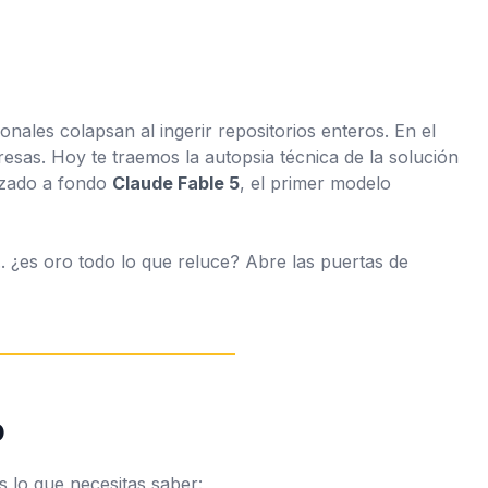
nales colapsan al ingerir repositorios enteros. En el
sas. Hoy te traemos la autopsia técnica de la solución
izado a fondo
Claude Fable 5
, el primer modelo
. ¿es oro todo lo que reluce? Abre las puertas de
o
s lo que necesitas saber: