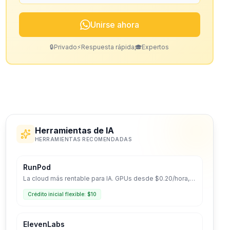
Unirse ahora
🔒
Privado
⚡
Respuesta rápida
🎓
Expertos
Herramientas de IA
HERRAMIENTAS RECOMENDADAS
RunPod
La cloud más rentable para IA. GPUs desde $0.20/hora,
despliegue Serverless y entorno optimizado para LLMs.
Crédito inicial flexible: $10
ElevenLabs