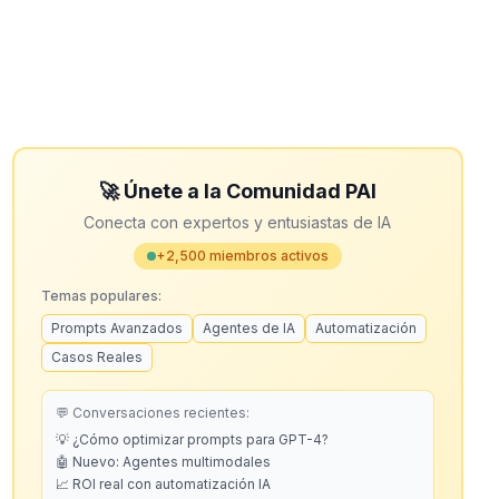
🚀 Únete a la Comunidad PAI
Conecta con expertos y entusiastas de IA
+2,500 miembros activos
Temas populares:
Prompts Avanzados
Agentes de IA
Automatización
Casos Reales
💬 Conversaciones recientes:
💡 ¿Cómo optimizar prompts para GPT-4?
🤖 Nuevo: Agentes multimodales
📈 ROI real con automatización IA