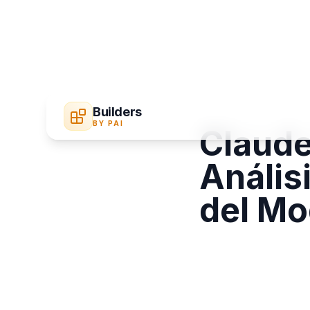
Builders
BY PAI
Claude
Anális
del Mo