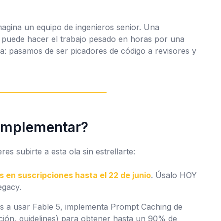
agina un equipo de ingenieros senior. Una
5 puede hacer el trabajo pesado en horas por una
mbia: pasamos de ser
picadores de código
a
revisores y
 implementar?
es subirte a esta ola sin estrellarte:
is en suscripciones hasta el 22 de junio
. Úsalo HOY
egacy.
s a usar Fable 5, implementa
Prompt Caching
de
ción, guidelines) para obtener hasta un 90% de