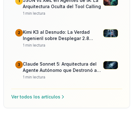
JSON vs XML en Agentes de IA: La
1
Arquitectura Oculta del Tool Calling
1
min lectura
Kimi K3 al Desnudo: La Verdad
2
Ingenieril sobre Desplegar 2.8
Billones de Parámetros
1
min lectura
Claude Sonnet 5: Arquitectura del
3
Agente Autónomo que Destronó a
Opus
1
min lectura
Ver todos los artículos